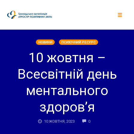
Skip
to
content
Toggle
navigat
НОВИНИ
ПСИХІЧНИЙ РЕСУРС
10 жовтня –
Всесвітній день
ментального
здоров’я
COMMENTS
10 ЖОВТНЯ, 2023
0