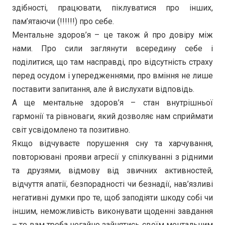
здібності, працювати, піклуватися про інших,
пам’ятаючи (!!!!!!) про себе.
Ментальне здоров’я – це також й про довіру між
нами. Про сили заглянути всередину себе і
поділитися, що там насправді, про відсутність страху
перед осудом і упередженнями, про вміння не лише
поставити запитання, але й вислухати відповідь.
А ще ментальне здоров’я – стан внутрішньої
гармонії та рівноваги, який дозволяє нам сприймати
світ усвідомлено та позитивно.
Якщо відчуваєте порушення сну та харчування,
повторювані прояви агресії у спілкуванні з рідними
та друзями, відмову від звичних активностей,
відчуття апатії, безпорадності чи безнадії, нав’язливі
негативні думки про те, щоб заподіяти шкоду собі чи
іншим, неможливість виконувати щоденні завдання
– то вам треба негайно зайнятись своїм ментальним