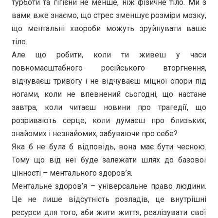
турботи та гігієни не менше, ніж фізичне тіло. Ми з
вами вже знаємо, що стрес зменшує розміри мозку,
що ментальні хвороби можуть зруйнувати ваше
тіло.
Але що робити, коли ти живеш у часи
повномасштабного російського вторгнення,
відчуваєш тривогу і не відчуваєш міцної опори під
ногами, коли не впевнений сьогодні, що настане
завтра, коли читаєш новини про трагедії, що
розривають серце, коли думаєш про близьких,
знайомих і незнайомих, забуваючи про себе?
Яка б не була б відповідь, вона має бути чесною.
Тому що від неї буде залежати шлях до базової
цінності – ментального здоров’я.
Ментальне здоров’я – універсальне право людини.
Це не лише відсутність розладів, це внутрішні
ресурси для того, аби жити життя, реалізувати свої