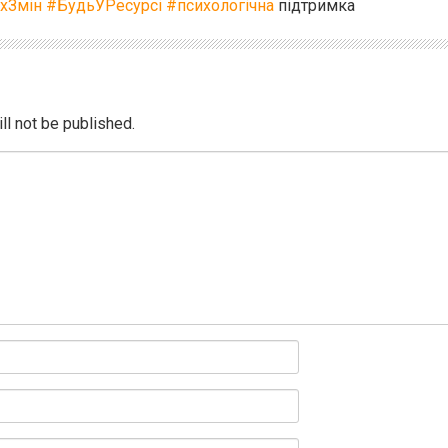
хЗмін
#БудьУРесурсі
#психологічна
підтримка
ll not be published.